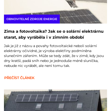
OBNOVITELNÉ ZDROJE ENERGIE
Zima a fotovoltaika? Jak se o solární elektrárnu
starat, aby vyráběla i v zimním období
Jak je již z názvu a povahy fotovoltaické neboli solární
elektrárny očividné, je výroba elektřiny podmíněna
slunečním zářením. Může se tedy zdát, že v zimě, kdy jsou
dny kratší, padá sníh nebo je jednoduše méně sluníčka,
nebude nic vyrábět, ale není tomu tak.
PŘEČÍST ČLÁNEK