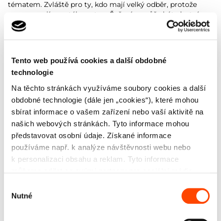
tématem. Zvláště pro ty, kdo mají velký odběr, protože
ceny energií neustále rostou. Řešením může být vlastní
zdroj energie pro domácnost. Především se mluví o
fotovoltaice, ale víte, že můžete mít i svou vlastní větrnou
elektrárnu? Vše vám o ní prozradíme.
Tento web používá cookies a další obdobné
PŘEČÍST ČLÁNEK
technologie
Na těchto stránkách využíváme soubory cookies a další
obdobné technologie (dále jen „cookies“), které mohou
sbírat informace o vašem zařízení nebo vaší aktivitě na
našich webových stránkách. Tyto informace mohou
představovat osobní údaje. Získané informace
používáme např. k analýze návštěvnosti webu nebo
k personalizaci obsahu a reklam. Tyto informace
můžeme sdílet se svými partnery pro sociální média,
inzerci a analýzy. Partneři tyto údaje mohou zkombinovat
Výběr
s dalšími informacemi, které jste jim poskytli nebo které
Nutné
souhlasu
OBNOVITELNÉ ZDROJE ENERGIE
získali v důsledku toho, že používáte jejich služby. Jaké
typy cookies používáme, naleznete níže v přehledné