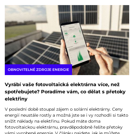
OBNOVITELNÉ ZDROJE ENERGIE
Vyrábí vaše fotovoltaická elektrárna více, než
spotřebujete? Poradíme vám, co dělat s přetoky
elektřiny
V poslední době stoupal zájem o solární elektrárny. Ceny
energií neustále rostly a možná jste se i vy rozhodli si takto
snížit náklady na elektřinu. Pokud máte doma
fotovoltaickou elektrárnu, pravděpodobně řešíte přetoky
vámi vyrobené energie. V článku najdete, jak je můžete